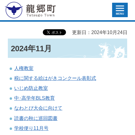
MENU
龍郷町
更新日：2024年10月24日
2024年11月
人権教室
税に関する絵はがきコンクール表彰式
いじめ防止教室
中･高学年BLS教育
なわとび大会に向けて
読書の秋に巡回図書
学校便り11月号