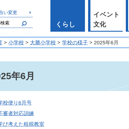
合い変更
イベント
くらし
文化
育
>
小学校
>
大勝小学校
>
学校の様子
> 2025年6月
025年6月
学校便り6月号
不審者対応訓練
学び考えた租税教室