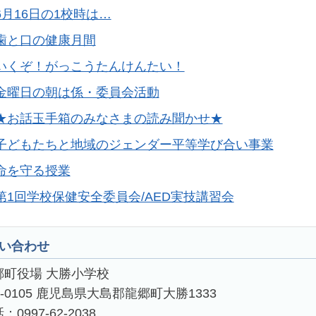
6月16日の1校時は…
歯と口の健康月間
いくぞ！がっこうたんけんたい！
金曜日の朝は係・委員会活動
★お話玉手箱のみなさまの読み聞かせ★
子どもたちと地域のジェンダー平等学び合い事業
命を守る授業
第1回学校保健安全委員会/AED実技講習会
い合わせ
郷町役場 大勝小学校
4-0105 鹿児島県大島郡龍郷町大勝1333
：0997-62-2038