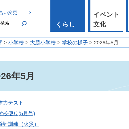
合い変更
イベント
くらし
文化
育
>
小学校
>
大勝小学校
>
学校の様子
> 2026年5月
026年5月
体力テスト
学校便り(5月号)
避難訓練（火災）