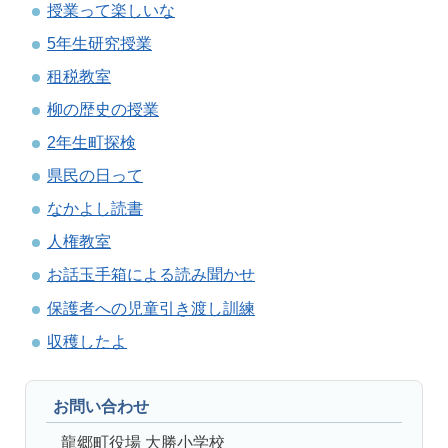
授業って楽しいな
5年生研究授業
租税教室
柳の歴史の授業
2年生町探検
県民の日って
なかよし読書
人権教室
お話玉手箱による読み聞かせ
保護者への児童引き渡し訓練
収穫したよ
お問い合わせ
龍郷町役場 大勝小学校