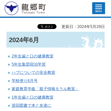
MENU
龍郷町
更新日：2024年5月29日
2024年6月
2年生歯と口の健康教室
5年生集団宿泊学習
ハブについての安全教室
学校便り6月号
家庭教育学級「親子情報モラル教室」
1年生歯と口の健康教室
巡回図書で本と友達に