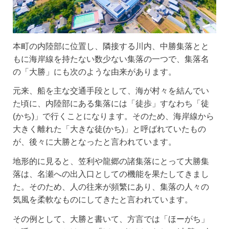
本町の内陸部に位置し、隣接する川内、中勝集落とと
もに海岸線を持たない数少ない集落の一つで、集落名
の「大勝」にも次のような由来があります。
元来、船を主な交通手段として、海が村々を結んでい
た頃に、内陸部にある集落には「徒歩」すなわち「徒
(かち)」で行くことになります。そのため、海岸線から
大きく離れた「大きな徒(かち)」と呼ばれていたもの
が、後々に大勝となったと言われています。
地形的に見ると、笠利や龍郷の諸集落にとって大勝集
落は、名瀬への出入口としての機能を果たしてきまし
た。そのため、人の往来が頻繁にあり、集落の人々の
気風を柔軟なものにしてきたと言われています。
その例として、大勝と書いて、方言では「ほーがち」