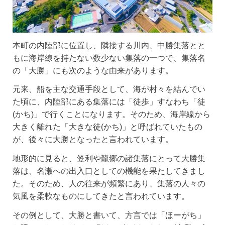
本町の内陸部に位置し、隣接する川内、中勝集落とと
もに海岸線を持たない数少ない集落の一つで、集落名
の「大勝」にも次のような由来があります。
元来、船を主な交通手段として、海が村々を結んでい
た頃に、内陸部にある集落には「徒歩」すなわち「徒
(かち)」で行くことになります。そのため、海岸線から
大きく離れた「大きな徒(かち)」と呼ばれていたもの
が、後々に大勝となったと言われています。
地形的に見ると、笠利や龍郷の諸集落にとって大勝集
落は、名瀬への出入口としての機能を果たしてきまし
た。そのため、人の往来が頻繁にあり、集落の人々の
気風を柔軟なものにしてきたと言われています。
その例として、大勝と書いて、方言では「ほーがち」