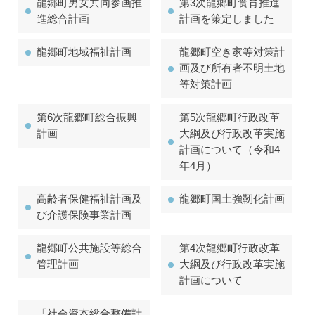
龍郷町男女共同参画推
第3次龍郷町食育推進
進総合計画
計画を策定しました
龍郷町地域福祉計画
龍郷町空き家等対策計
画及び所有者不明土地
等対策計画
第6次龍郷町総合振興
第5次龍郷町行政改革
計画
大綱及び行政改革実施
計画について（令和4
年4月）
高齢者保健福祉計画及
龍郷町国土強靭化計画
び介護保険事業計画
龍郷町公共施設等総合
第4次龍郷町行政改革
管理計画
大綱及び行政改革実施
計画について
「社会資本総合整備計