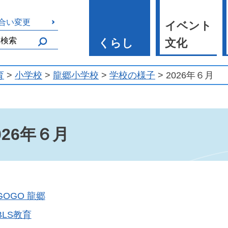
合い変更
イベント
くらし
文化
育
>
小学校
>
龍郷小学校
>
学校の様子
> 2026年６月
026年６月
GOGO 龍郷
BLS教育