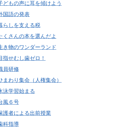
子どもの声に耳を傾けよう
外国語の発表
暮らしを支える税
たくさんの本を選んだよ
生き物のワンダーランド
目指せむし歯ゼロ！
職員研修
ひまわり集会（人権集会）
水泳学習始まる
台風６号
保護者による出前授業
歯科指導