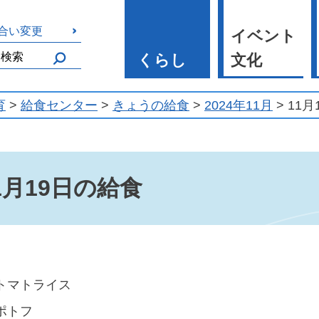
合い変更
イベント
くらし
文化
育
>
給食センター
>
きょうの給食
>
2024年11月
> 11
1月19日の給食
トマトライス
ポトフ