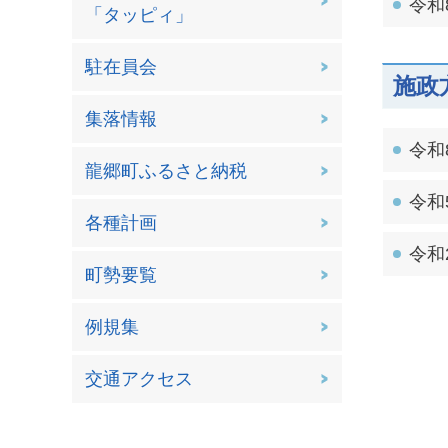
令和
「タッピィ」
駐在員会
施政
集落情報
令和
龍郷町ふるさと納税
令和
各種計画
令和
町勢要覧
例規集
交通アクセス