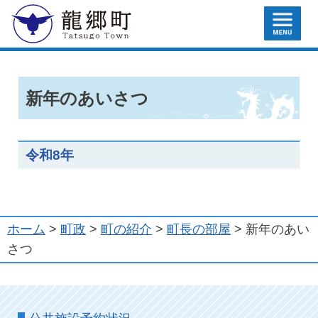
MENU
龍郷町
新年のあいさつ
令和8年
ホーム
>
町政
>
町の紹介
>
町長の部屋
> 新年のあい
さつ