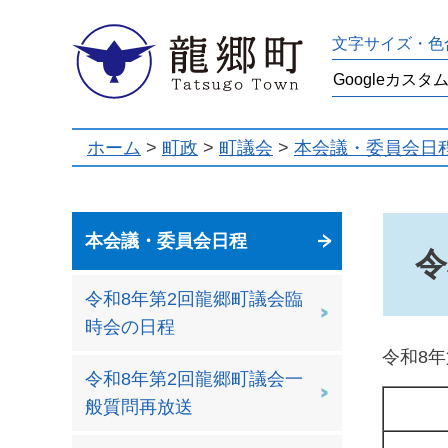
龍郷町
文字サイズ・色
ホーム
>
町政
>
町議会
>
本会議・委員会日
本会議・委員会日程
令
令和8年第2回龍郷町議会臨
時会の日程
令和8
令和8年第2回龍郷町議会一
般質問再放送