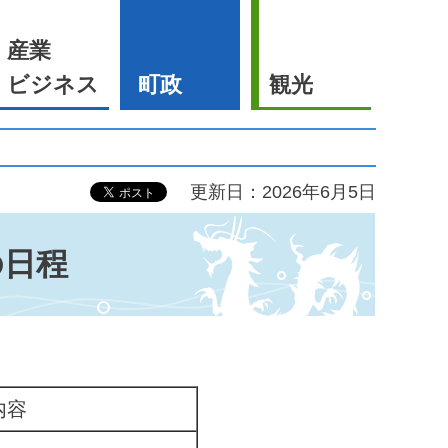
産業
ビジネス
町政
観光
更新日：2026年6月5日
の日程
。
内容