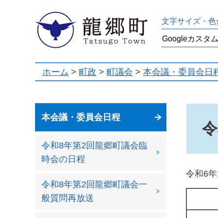
龍郷町
文字サイズ・色
ホーム
>
町政
>
町議会
>
本会議・委員会日
本会議・委員会日程
令
令和8年第2回龍郷町議会臨
時会の日程
令和6
令和8年第2回龍郷町議会一
般質問再放送