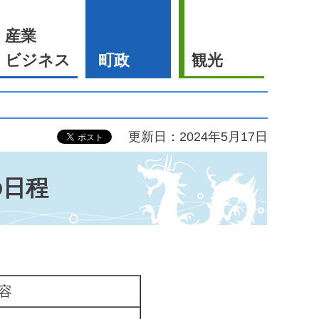
産業
ビジネス
町政
観光
更新日：2024年5月17日
の日程
。
容