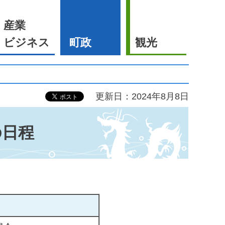
産業
ビジネス
町政
観光
更新日：2024年8月8日
の日程
。