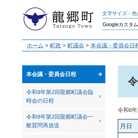
龍郷町
文字サイズ・色
ホーム
>
町政
>
町議会
>
本会議・委員会日
本会議・委員会日程
令
令和8年第2回龍郷町議会臨
時会の日程
令和6
令和8年第2回龍郷町議会一
般質問再放送
月日