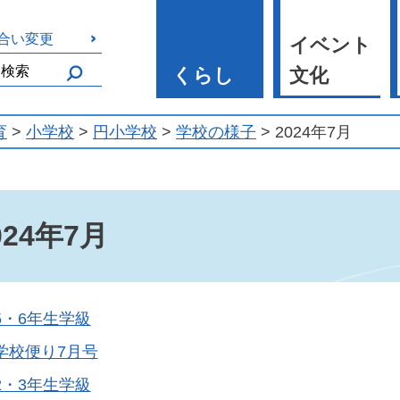
合い変更
イベント
くらし
文化
育
>
小学校
>
円小学校
>
学校の様子
> 2024年7月
024年7月
5・6年生学級
学校便り7月号
2・3年生学級