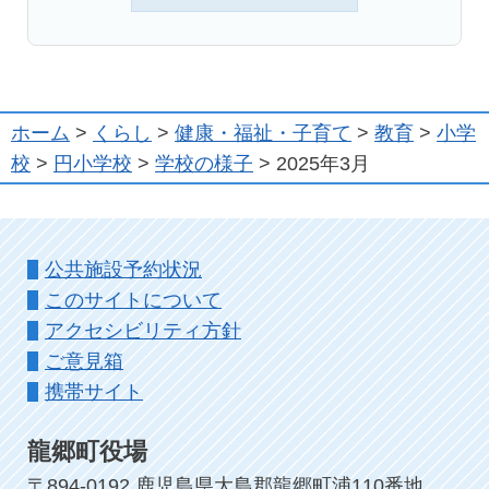
ホーム
>
くらし
>
健康・福祉・子育て
>
教育
>
小学
校
>
円小学校
>
学校の様子
> 2025年3月
公共施設予約状況
このサイトについて
アクセシビリティ方針
ご意見箱
携帯サイト
龍郷町役場
〒894-0192 鹿児島県大島郡龍郷町浦110番地