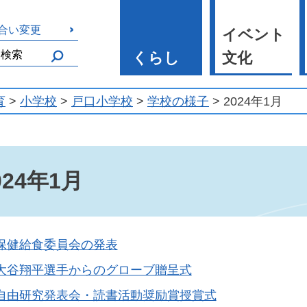
合い変更
イベント
くらし
文化
育
>
小学校
>
戸口小学校
>
学校の様子
> 2024年1月
024年1月
保健給食委員会の発表
大谷翔平選手からのグローブ贈呈式
自由研究発表会・読書活動奨励賞授賞式