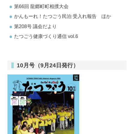
第66回 龍郷町町相撲大会
かんもーれ！たつごう民泊 受入れ報告 ほか
第208号 議会だより
たつごう健康づくり通信 vol.6
10月号（9月24日発行）