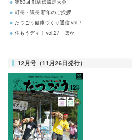
第60回 町駅伝競走大会
町長・議長 新年のご挨拶
たつごう健康づくり通信 vol.7
住もうディ！ vol.27 ほか
12月号（11月26日発行）