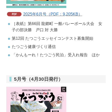
2025年6月号（PDF：9,205KB）
［表紙］第66回 龍郷町 一般バレーボール大会 女
子の部決勝 戸口 対 大勝
第12回 たつごうエッセイコンテスト募集開始
たつごう健康づくり通信
「かんもーれ！たつごう民泊」受入れ報告 ほか
5月号（4月30日発行）