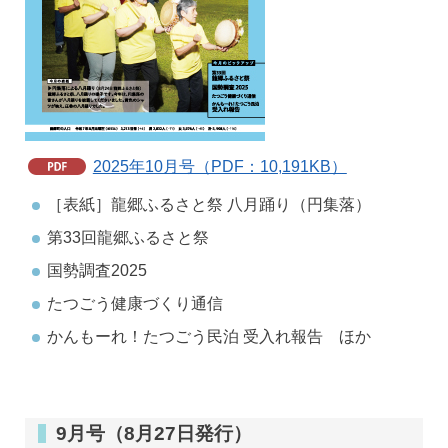
2025年10月号（PDF：10,191KB）
［表紙］龍郷ふるさと祭 八月踊り（円集落）
第33回龍郷ふるさと祭
国勢調査2025
たつごう健康づくり通信
かんもーれ！たつごう民泊 受入れ報告 ほか
9月号（8月27日発行）