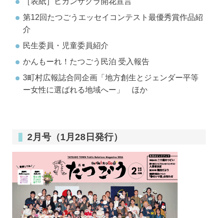
［表紙］ヒカンザクラ開花宣言
第12回たつごうエッセイコンテスト最優秀賞作品紹
介
民生委員・児童委員紹介
かんもーれ！たつごう民泊 受入報告
3町村広報誌合同企画「地方創生とジェンダー平等
ー女性に選ばれる地域へー」 ほか
2月号（1月28日発行）