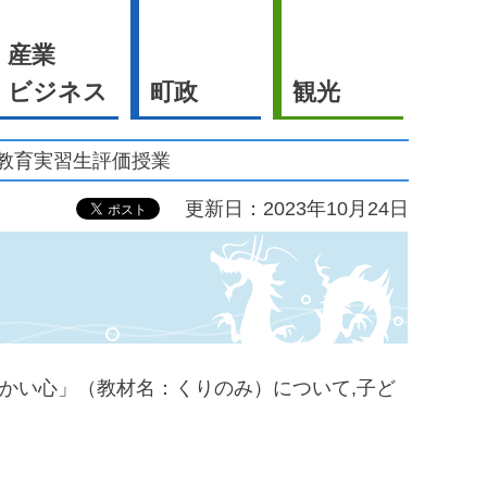
産業
ビジネス
町政
観光
 教育実習生評価授業
更新日：2023年10月24日
温かい心」（教材名：くりのみ）について,子ど