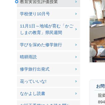
教育実習生評価授業
学校便り10月号
11月1日～地域が育む「かご
しまの教育」県民週間
学びを深めた修学旅行
晴耕雨読
修学旅行出発式
花っていいな!
お問
なかよし読書
龍
89