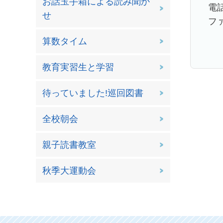
お話玉手箱による読み聞か
電話
せ
ファ
算数タイム
教育実習生と学習
待っていました!巡回図書
全校朝会
親子読書教室
秋季大運動会