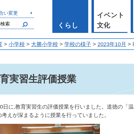
合い変更
イベント
くらし
文化
育
>
小学校
>
大勝小学校
>
学校の様子
>
2023年10月
>
育実習生評価授業
20日に,教育実習生の評価授業を行いました。道徳の「
の考えが深まるように授業を行っていました。