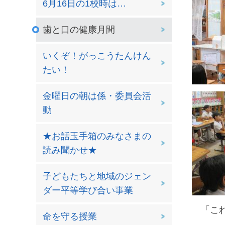
6月16日の1校時は…
歯と口の健康月間
いくぞ！がっこうたんけん
たい！
金曜日の朝は係・委員会活
動
★お話玉手箱のみなさまの
読み聞かせ★
子どもたちと地域のジェン
ダー平等学び合い事業
「これ
命を守る授業