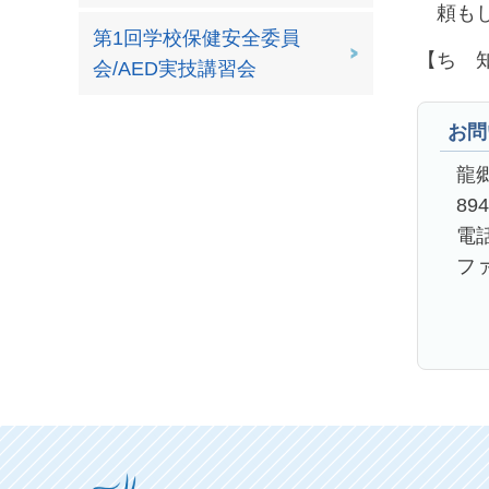
頼もし
第1回学校保健安全委員
【ち 
会/AED実技講習会
お問
龍
89
電話
ファ