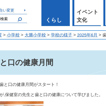
合い変更
イベント
くらし
文化
育
>
小学校
>
大勝小学校
>
学校の様子
>
2025年6月
> 
と口の健康月間
歯と口の健康月間がスタート！
が,保健室の先生と歯と口の健康について学びました。