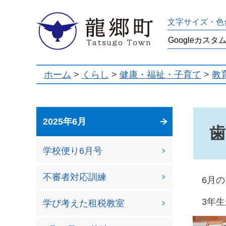
龍郷町
文字サイズ・色
ホーム
>
くらし
>
健康・福祉・子育て
>
教
2025年6月
歯
学校便り6月号
不審者対応訓練
6月の
3年生
学び考えた租税教室