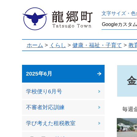
龍郷町
文字サイズ・色
ホーム
>
くらし
>
健康・福祉・子育て
>
教
2025年6月
金
学校便り6月号
不審者対応訓練
毎週金
学び考えた租税教室