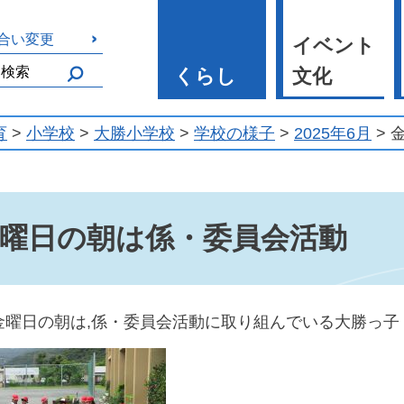
合い変更
イベント
くらし
文化
育
>
小学校
>
大勝小学校
>
学校の様子
>
2025年6月
> 
曜日の朝は係・委員会活動
曜日の朝は,係・委員会活動に取り組んでいる大勝っ子