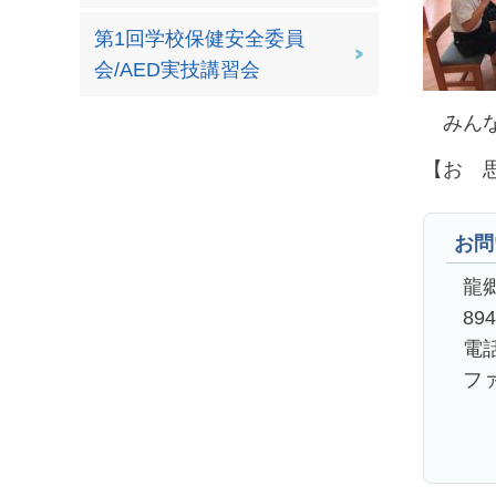
第1回学校保健安全委員
会/AED実技講習会
みんな
【お 
お問
龍
89
電話
ファ