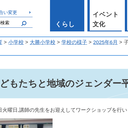
合い変更
イベント
くらし
文化
育
>
小学校
>
大勝小学校
>
学校の様子
>
2025年6月
> 
どもたちと地域のジェンダー
日火曜日,講師の先生をお迎えしてワークショップを行い