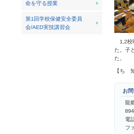
命を守る授業
第1回学校保健安全委員
会/AED実技講習会
1,2校
た。子
た。
【ち 
お問
龍
89
電話
ファ