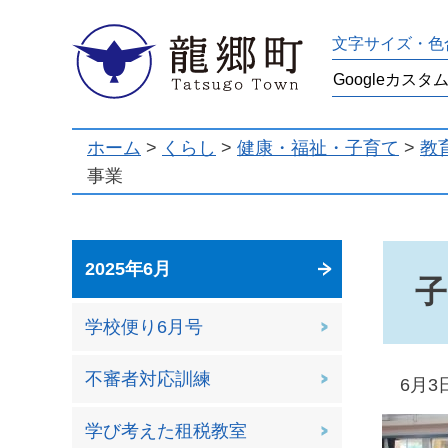
龍郷町
文字サイズ・色
ホーム
>
くらし
>
健康・福祉・子育て
>
教
事業
2025年6月
子
学校便り6月号
不審者対応訓練
6月3
学び考えた租税教室