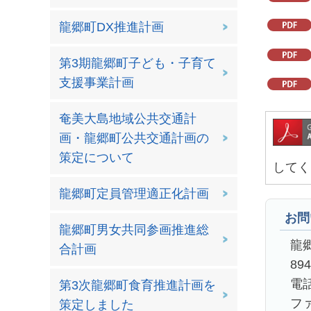
龍郷町DX推進計画
第3期龍郷町子ども・子育て
支援事業計画
奄美大島地域公共交通計
画・龍郷町公共交通計画の
策定について
してく
龍郷町定員管理適正化計画
お問
龍郷町男女共同参画推進総
龍
合計画
89
電話
第3次龍郷町食育推進計画を
ファ
策定しました