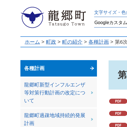
龍郷町
文字サイズ・色
ホーム
>
町政
>
町の紹介
>
各種計画
> 第
各種計画
第
龍郷町新型インフルエンザ
等対策行動計画の改定につ
いて
龍郷町過疎地域持続的発展
計画