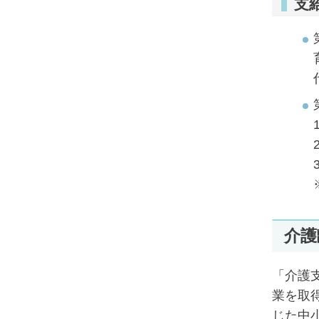
支
介護
「介護
業を取
じた中