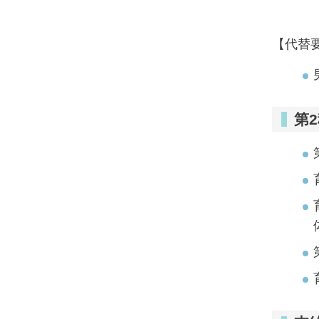
【代替
第