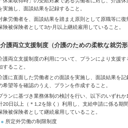
「休業取得時」の受給対象である労働者に対し、介護休
を実施し、面談結果を記録すること。
対象労働者を、面談結果を踏まえ原則として原職等に復
保険被保険者として3か月以上継続雇用していること。
：介護両立支援制度（介護のための柔軟な就労形
介護両立支援制度の利用について、プランにより支援す
知すること。
介護に直面した労働者との面談を実施し、面談結果を記
の希望等を確認のうえ、プランを作成すること。
プランに基づき業務体制の検討を行い、以下のいずれか
計20日以上（＊1,2を除く）利用し、支給申請に係る
保険被保険者として継続雇用していること。
所定外労働の制限制度