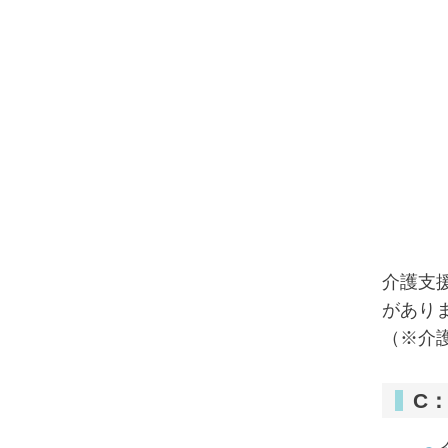
介護支
があり
（※介
C