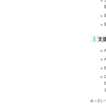
支
A～Cい