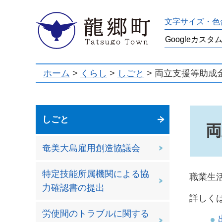
龍郷町
文字サイズ・色
ホーム
>
くらし
>
しごと
> 両立支援等助成
しごと
両
奄美大島雇用創造協議会
特定技能所属機関による協
職業生
力確認書の提出
詳しく
労使間のトラブルに関する