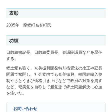
表彰
2005年 龍郷町名誉町民
功績
日教組書記長、日教組委員長、参議院議員などを歴任
する。
郷土愛も強く、奄美振興開発特別措置法の改正や延長
問題で奮闘し、社会党内でも奄美振興、韓国紬輸入規
制やさとうきび価格引き上げなどで政府の対策を質す
など、奄美党を自称して超党派で郷土問題解決に心血
を注いだ。
お問い合わせ