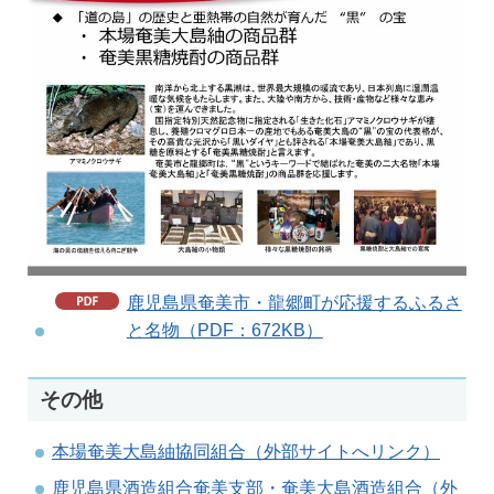
鹿児島県奄美市・龍郷町が応援するふるさ
と名物（PDF：672KB）
その他
本場奄美大島紬協同組合（外部サイトへリンク）
鹿児島県酒造組合奄美支部・奄美大島酒造組合（外