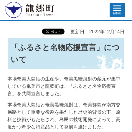
MENU
龍郷町
更新日：2022年12月14日
「ふるさと名物応援宣言」につ
いて
本場奄美大島紬の生産や、奄美黒糖焼酎の蔵元が集中
している奄美市と龍郷町は、「ふるさと名物応援宣
言」を共同宣言しました。
本場奄美大島紬と奄美黒糖焼酎は、奄美群島が南方交
易路として重要な役割を果たした歴史的背景の下、原
料と技術がもたらされ、島民の技術開発によって、高
度かつ希少な特産品として発展を遂げました。