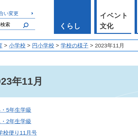
合い変更
イベント
くらし
文化
育
>
小学校
>
円小学校
>
学校の様子
> 2023年11月
023年11月
4・5年生学級
1・2年生学級
学校便り11月号