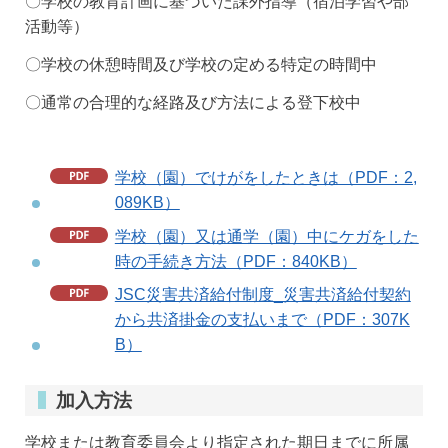
〇学校の教育計画に基づいた課外指導（宿泊学習や部
活動等）
〇学校の休憩時間及び学校の定める特定の時間中
〇通常の合理的な経路及び方法による登下校中
学校（園）でけがをしたときは（PDF：2,
089KB）
学校（園）又は通学（園）中にケガをした
時の手続き方法（PDF：840KB）
JSC災害共済給付制度_災害共済給付契約
から共済掛金の支払いまで（PDF：307K
B）
加入方法
学校または教育委員会より指定された期日までに所属