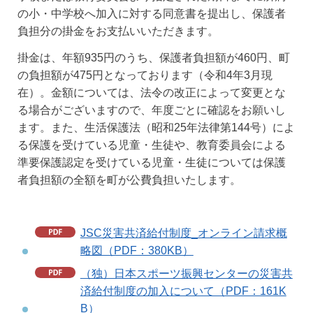
の小・中学校へ加入に対する同意書を提出し、保護者
負担分の掛金をお支払いいただきます。
掛金は、年額935円のうち、保護者負担額が460円、町
の負担額が475円となっております（令和4年3月現
在）。金額については、法令の改正によって変更とな
る場合がございますので、年度ごとに確認をお願いし
ます。また、生活保護法（昭和25年法律第144号）によ
る保護を受けている児童・生徒や、教育委員会による
準要保護認定を受けている児童・生徒については保護
者負担額の全額を町が公費負担いたします。
JSC災害共済給付制度_オンライン請求概
略図（PDF：380KB）
（独）日本スポーツ振興センターの災害共
済給付制度の加入について（PDF：161K
B）