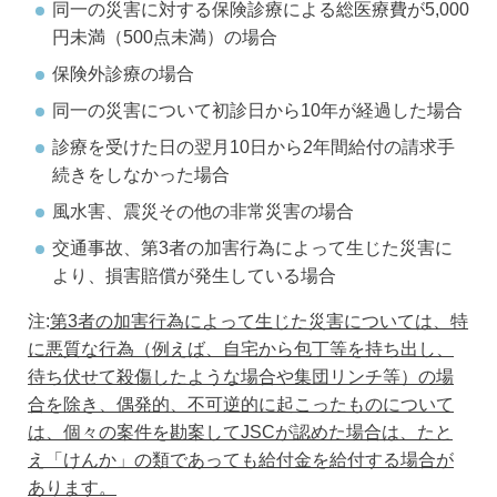
同一の災害に対する保険診療による総医療費が5,000
円未満（500点未満）の場合
保険外診療の場合
同一の災害について初診日から10年が経過した場合
診療を受けた日の翌月10日から2年間給付の請求手
続きをしなかった場合
風水害、震災その他の非常災害の場合
交通事故、第3者の加害行為によって生じた災害に
より、損害賠償が発生している場合
注:
第3者の加害行為によって生じた災害については、特
に悪質な行為（例えば、自宅から包丁等を持ち出し、
待ち伏せて殺傷したような場合や集団リンチ等）の場
合を除き、偶発的、不可逆的に起こったものについて
は、個々の案件を勘案してJSCが認めた場合は、たと
え「けんか」の類であっても給付金を給付する場合が
あります。