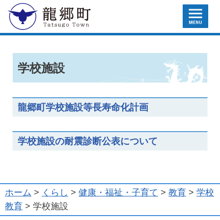
MENU
龍郷町
学校施設
龍郷町学校施設等長寿命化計画
学校施設の耐震診断公表について
ホーム
>
くらし
>
健康・福祉・子育て
>
教育
>
学校
教育
> 学校施設