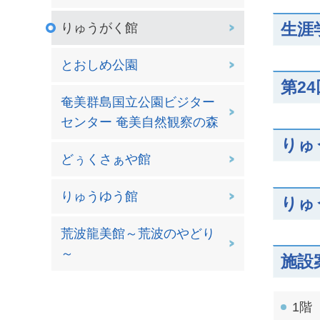
生涯
りゅうがく館
とおしめ公園
第2
奄美群島国立公園ビジター
センター 奄美自然観察の森
りゅ
どぅくさぁや館
りゅうゆう館
りゅ
荒波龍美館～荒波のやどり
～
施設
1階