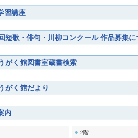
学習講座
4回短歌・俳句・川柳コンクール 作品募集
うがく館図書室蔵書検索
うがく館だより
案内
2階