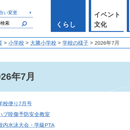
合い変更
イベント
くらし
文化
育
>
小学校
>
大勝小学校
>
学校の様子
> 2026年7月
026年7月
学校便り7月号
ハブ咬傷予防安全教室
校内水泳大会・学級PTA