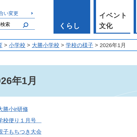
合い変更
イベント
くらし
文化
育
>
小学校
>
大勝小学校
>
学校の様子
> 2026年1月
026年1月
大勝小ir研修
学校便り１月号
親子もちつき大会