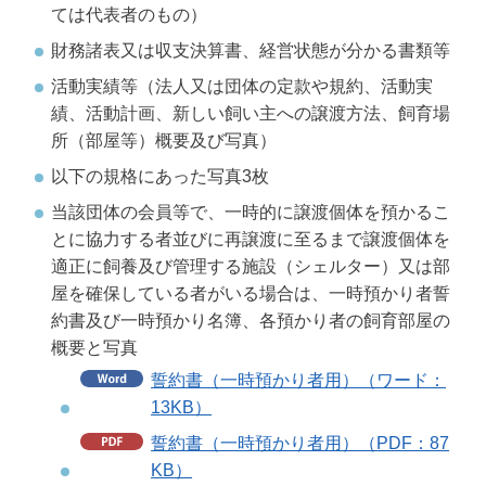
ては代表者のもの）
財務諸表又は収支決算書、経営状態が分かる書類等
活動実績等（法人又は団体の定款や規約、活動実
績、活動計画、新しい飼い主への譲渡方法、飼育場
所（部屋等）概要及び写真）
以下の規格にあった写真3枚
当該団体の会員等で、一時的に譲渡個体を預かるこ
とに協力する者並びに再譲渡に至るまで譲渡個体を
適正に飼養及び管理する施設（シェルター）又は部
屋を確保している者がいる場合は、一時預かり者誓
約書及び一時預かり名簿、各預かり者の飼育部屋の
概要と写真
誓約書（一時預かり者用）（ワード：
13KB）
誓約書（一時預かり者用）（PDF：87
KB）