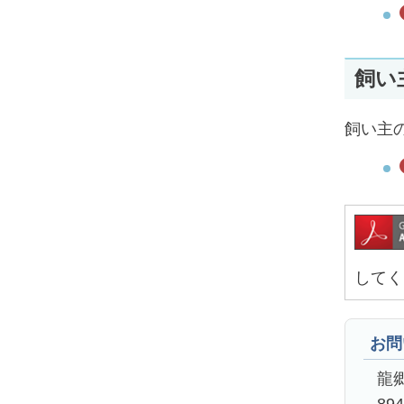
飼い
飼い主
してく
お問
龍