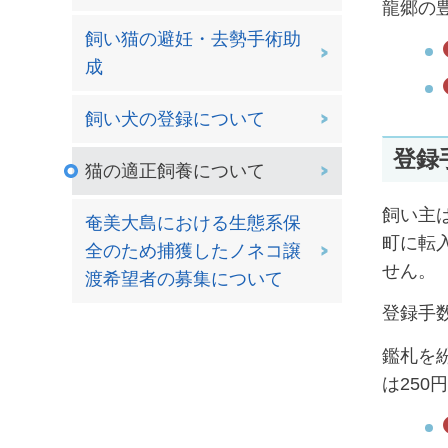
龍郷の
飼い猫の避妊・去勢手術助
成
飼い犬の登録について
登録
猫の適正飼養について
飼い主
奄美大島における生態系保
町に転
全のため捕獲したノネコ譲
せん。
渡希望者の募集について
登録手
鑑札を
は250