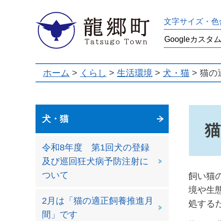
龍郷町
文字サイズ・色
ホーム
>
くらし
>
生活環境
>
犬・猫
> 猫
犬・猫
猫
令和8年度 第1回犬の登録
及び巡回狂犬病予防注射に
ついて
飼い猫
境や生
2月は「猫の適正飼養推進月
処する
間」です