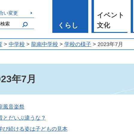
合い変更
イベント
くらし
文化
育
>
中学校
>
龍南中学校
>
学校の様子
> 2023年7月
023年7月
龍風音楽祭
昔とだいぶ違うな？
学び続ける姿は子どもの見本