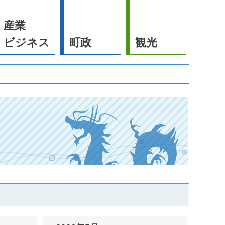
産業
ビジネス
町政
観光