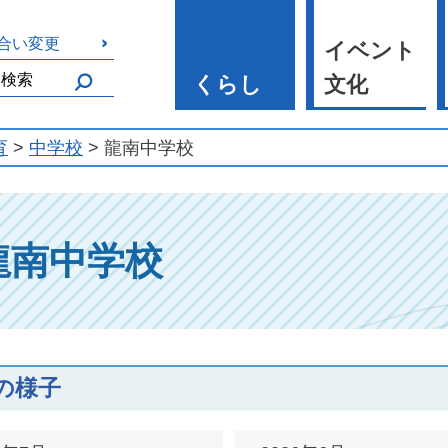
合い変更
イベント
くらし
文化
育
>
中学校
> 龍南中学校
龍南中学校
の様子