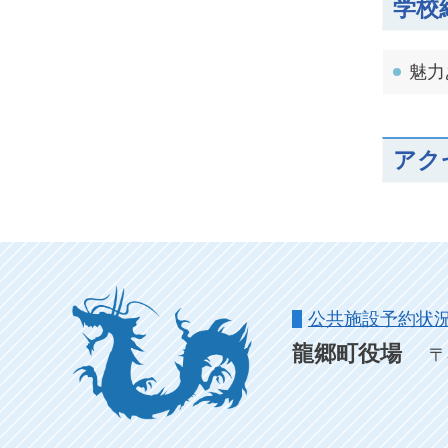
学校
魅力
アク
公共施設予約状
龍郷町役場
〒