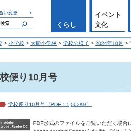
合い変更
イベント
くらし
文化
育
>
小学校
>
大勝小学校
>
学校の様子
>
2024年10月
>
校便り10月号
学校便り10月号（PDF：1,552KB）
PDF形式のファイルをご覧いただく場合には、Ad