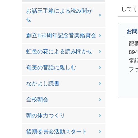
してく
お話玉手箱による読み聞か
せ
お問
創立150周年記念音楽鑑賞会
龍
虹色の花による読み聞かせ
89
電話
奄美の昔話に親しむ
ファ
なかよし読書
全校朝会
朝の体力つくり
後期委員会活動スタート