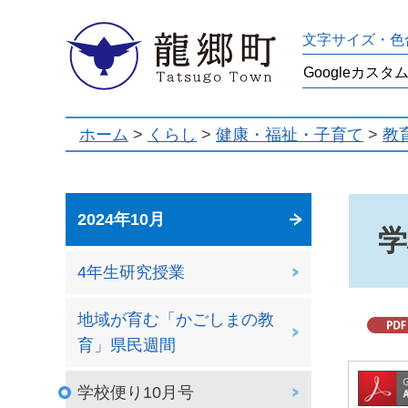
龍郷町
文字サイズ・色
ホーム
>
くらし
>
健康・福祉・子育て
>
教
2024年10月
学
4年生研究授業
地域が育む「かごしまの教
育」県民週間
学校便り10月号