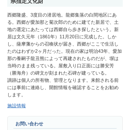
県指定文化財
西郷隆盛、3度目の潜居地。龍郷集落の白間地区にあ
る。西郷が愛加那と菊次郎のために建てた新居で、土
地の選定にあたっては西郷自ら歩き探したという。新
居は文久元年（1861年）11月20日に完成した。しか
し、薩摩藩からの召喚状が届き、西郷がここで生活し
たのはわずか2ヶ月だった。現在の家は明治43年、愛加
那の養嗣子龍丑熊によって再建されたものだが、塀は
当時のまま残っている。屋敷入り口正面には勝安芳
（勝海舟）の碑文が刻まれた石碑が建っている。
謫跡は個人の所有物、管理となります。来館される前
には事前に連絡し、開館情報を確認することをお勧め
します。
施設情報
お問い合わせ