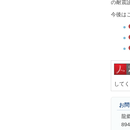
の耐震
今後は
してく
お問
龍
89