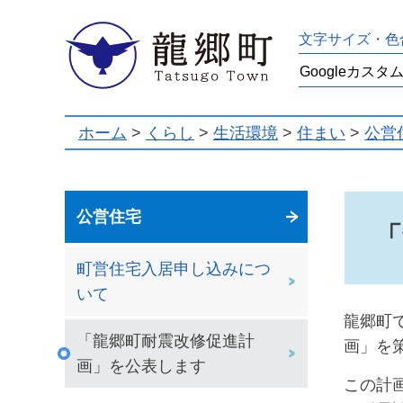
龍郷町
文字サイズ・色
ホーム
>
くらし
>
生活環境
>
住まい
>
公営
公営住宅
「
町営住宅入居申し込みにつ
いて
龍郷町
「龍郷町耐震改修促進計
画」を
画」を公表します
この計