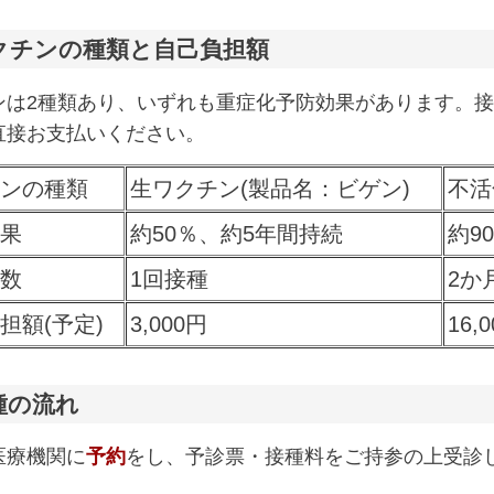
クチンの種類と自己負担額
ンは2種類あり、いずれも重症化予防効果があります。
直接お支払いください。
ンの種類
生ワクチン(製品名：ビゲン)
不活
果
約50％、約5年間持続
約9
数
1回接種
2か
担額(予定)
3,000円
16,
種の流れ
医療機関に
予約
をし、予診票・接種料をご持参の上受診