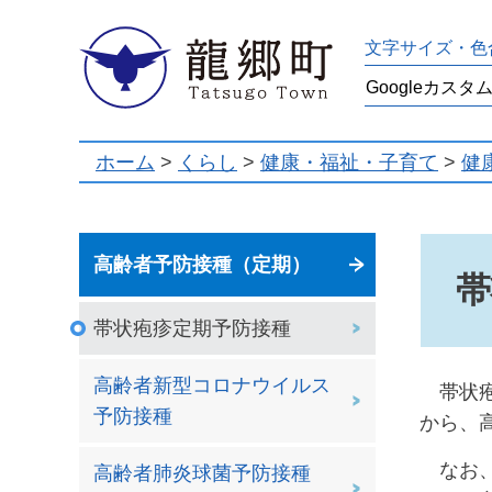
龍郷町
文字サイズ・色
ホーム
>
くらし
>
健康・福祉・子育て
>
健
高齢者予防接種（定期）
帯
帯状疱疹定期予防接種
高齢者新型コロナウイルス
帯状疱
予防接種
から、
なお、
高齢者肺炎球菌予防接種