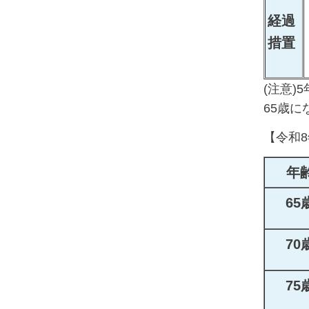
経過
措置
(注意)
65歳
【令和
年
65
70
75