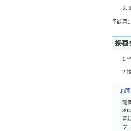
予診票
接種
1.当
2.接
お問
龍
89
電話
ファ