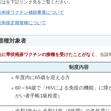
方はを下記リンク先をご覧ください。
状疱疹ワクチン補助事業について
状疱疹定期接種について
接種対象者
去に帯状疱疹ワクチンの接種を受けたことがなく
、当該
制度内容
年度内に65歳を迎える方
60～64歳で「HIVによる免疫の機能」に
がい者手帳1級程度）
令和7年から令和11年（5年間）の各年度に