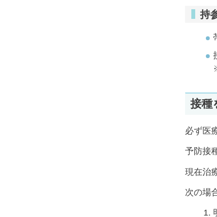
持
接種
必ず医
予防接
現在治
次の場