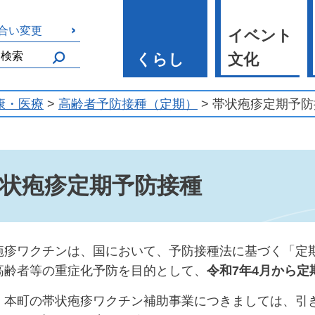
合い変更
イベント
くらし
文化
康・医療
>
高齢者予防接種（定期）
> 帯状疱疹定期予
状疱疹定期予防接種
疹ワクチンは、国において、予防接種法に基づく「定
高齢者等の重症化予防を目的として、
令和7年4月から
本町の帯状疱疹ワクチン補助事業につきましては、引き続