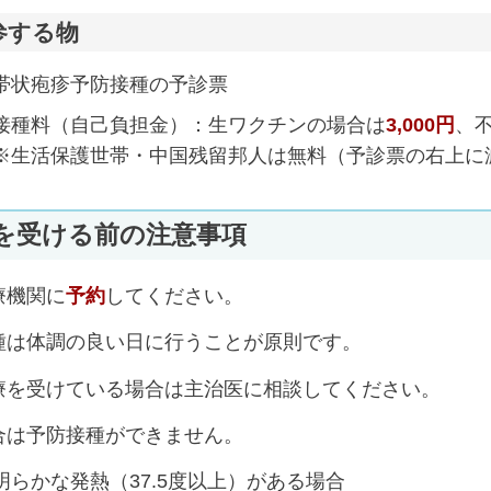
参する物
帯状疱疹予防接種の予診票
接種料（自己負担金）：生ワクチンの場合は
3
,000円
、
※生活保護世帯・中国残留邦人は無料（予診票の右上に
を受ける前の注意事項
療機関に
予約
してください。
種は体調の良い日に行うことが原則です。
療を受けている場合は主治医に相談してください。
合は予防接種ができません。
明らかな発熱（37.5度以上）がある場合