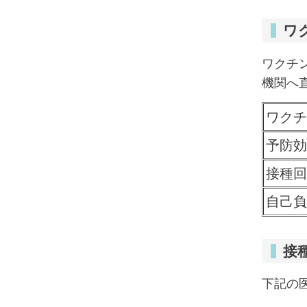
ワ
ワクチ
機関へ
ワクチ
予防効
接種回
自己負
接
下記の