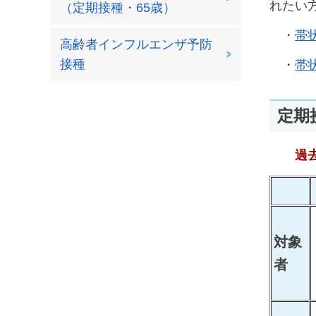
れたい
（定期接種・65歳）
・
帯
高齢者インフルエンザ予防
接種
・
帯
定期
過
対象
者