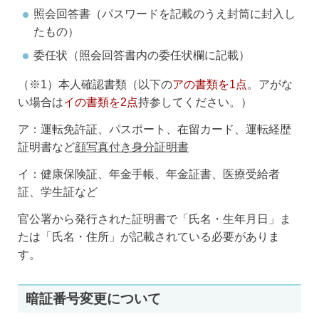
照会回答書（パスワードを記載のうえ封筒に封入し
たもの）
委任状（照会回答書内の委任状欄に記載）
（※1）本人確認書類（以下の
アの書類を1点
。アがな
い場合は
イの書類を2点
持参してください。）
ア：運転免許証、パスポート、在留カード、運転経歴
証明書など
顔写真付き身分証明書
イ：健康保険証、年金手帳、年金証書、医療受給者
証、学生証など
官公署から発行された証明書で「氏名・生年月日」ま
たは「氏名・住所」が記載されている必要がありま
す。
暗証番号変更について