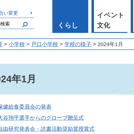
合い変更
イベント
くらし
文化
育
>
小学校
>
戸口小学校
>
学校の様子
> 2024年1月
024年1月
保健給食委員会の発表
大谷翔平選手からのグローブ贈呈式
自由研究発表会・読書活動奨励賞授賞式