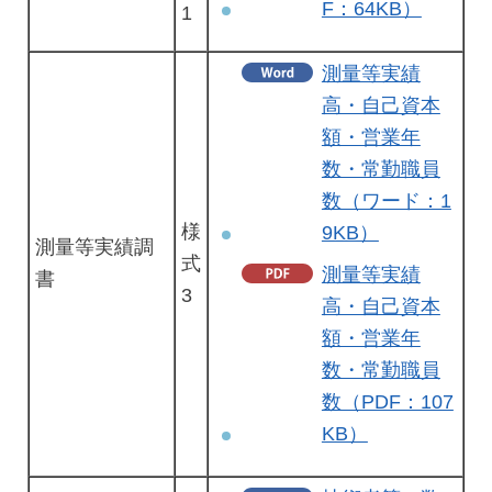
F：64KB）
1
測量等実績
高・自己資本
額・営業年
数・常勤職員
数（ワード：1
様
9KB）
測量等実績調
式
測量等実績
書
3
高・自己資本
額・営業年
数・常勤職員
数（PDF：107
KB）