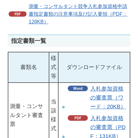
測量・コンサルタント競争入札参加資格申請
書指定書類の注意事項及び記入要領（PDF：
128KB）
指定書類一覧
様
書類名
式
ダウンロードファイル
等
入札参加資格
の審査票（ワ
当
測量・コンサ
ード：20KB）
該
ルタント審査
入札参加資格
様
票
の審査票（PD
式
F：131KB）