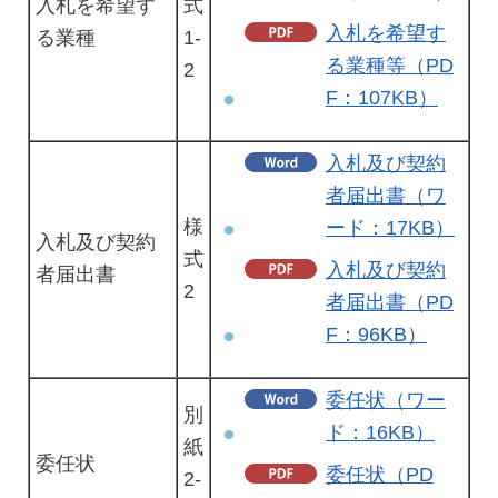
入札を希望す
式
入札を希望す
る業種
1-
る業種等（PD
2
F：107KB）
入札及び契約
者届出書（ワ
様
ード：17KB）
入札及び契約
式
入札及び契約
者届出書
2
者届出書（PD
F：96KB）
委任状（ワー
別
ド：16KB）
紙
委任状
委任状（PD
2-