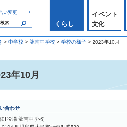
合い変更
イベント
くらし
文化
育
>
中学校
>
龍南中学校
>
学校の様子
> 2023年10月
023年10月
い合わせ
郷町役場 龍南中学校