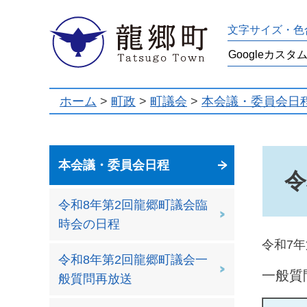
龍郷町
文字サイズ・色
ホーム
>
町政
>
町議会
>
本会議・委員会日
本会議・委員会日程
令
令和8年第2回龍郷町議会臨
時会の日程
令和7
令和8年第2回龍郷町議会一
一般質
般質問再放送