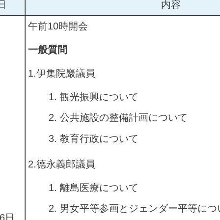
日
内容
午前10時開会
一般質問
1.伊集院巖議員
観光振興について
公共施設の整備計画について
教育行政について
2.德永義郎議員
離島医療について
男女平等参画とジェンダー平等につ
16日