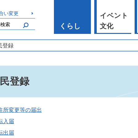
合い変更
イベント
くらし
文化
民登録
民登録
住所変更等の届出
転入届
転出届