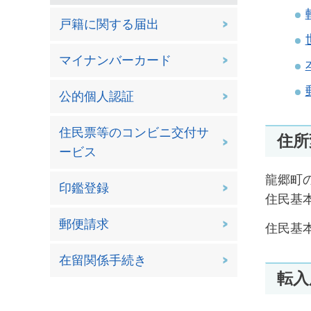
戸籍に関する届出
マイナンバーカード
公的個人認証
住民票等のコンビニ交付サ
住所
ービス
龍郷町
印鑑登録
住民基
郵便請求
住民基
在留関係手続き
転入