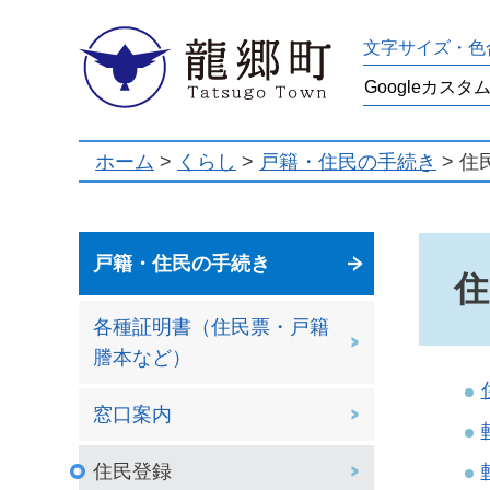
龍郷町
文字サイズ・色
ホーム
>
くらし
>
戸籍・住民の手続き
> 住
戸籍・住民の手続き
住
各種証明書（住民票・戸籍
謄本など）
窓口案内
住民登録