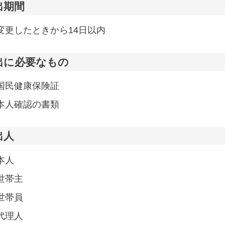
出期間
変更したときから14日以内
出に必要なもの
国民健康保険証
本人確認の書類
出人
本人
世帯主
世帯員
代理人