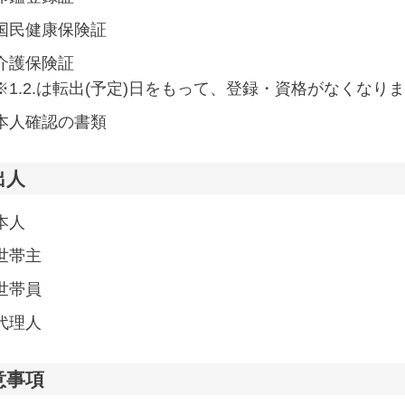
国民健康保険証
介護保険証
※1.2.は転出(予定)日をもって、登録・資格がなくなり
本人確認の書類
出人
本人
世帯主
世帯員
代理人
意事項