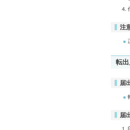
注
転出
届
届