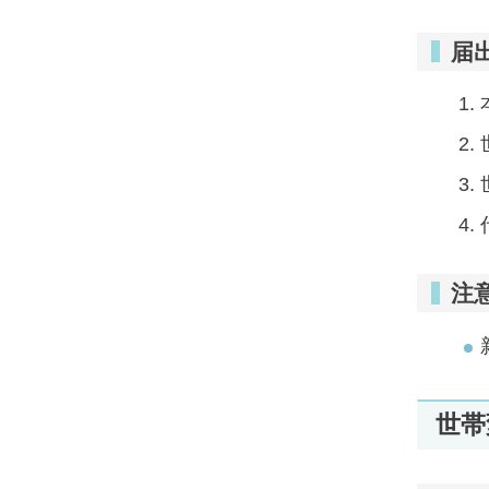
届
注
世帯