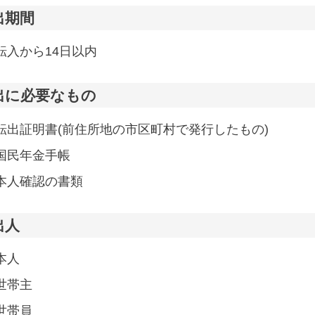
出期間
転入から14日以内
出に必要なもの
転出証明書(前住所地の市区町村で発行したもの)
国民年金手帳
本人確認の書類
出人
本人
世帯主
世帯員