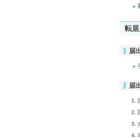
転居
届
届