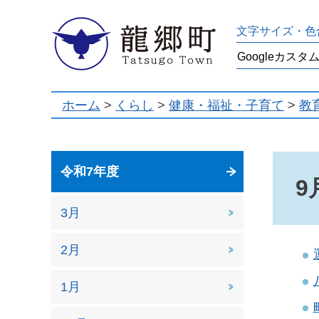
龍郷町
文字サイズ・色
ホーム
>
くらし
>
健康・福祉・子育て
>
教
令和7年度
9
3月
2月
1月