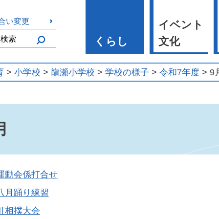
合い変更
イベント
くらし
文化
育
>
小学校
>
龍瀬小学校
>
学校の様子
>
令和7年度
> 9
月
運動会係打合せ
八月踊り練習
町相撲大会