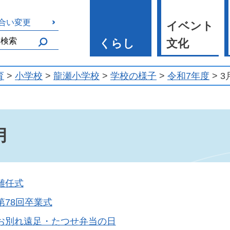
合い変更
イベント
くらし
文化
育
>
小学校
>
龍瀬小学校
>
学校の様子
>
令和7年度
> 3
月
離任式
第78回卒業式
お別れ遠足・たつせ弁当の日