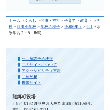
ホーム
>
くらし
>
健康・福祉・子育て
>
教育
>
小学
校
>
龍瀬小学校
>
学校の様子
>
令和6年度
>
6月
> 水
泳学習(1・5・6年)
公共施設予約状況
このサイトについて
アクセシビリティ方針
ご意見箱
携帯サイト
龍郷町役場
〒894-0192 鹿児島県大島郡龍郷町浦110番地
電話：0997-62-3111