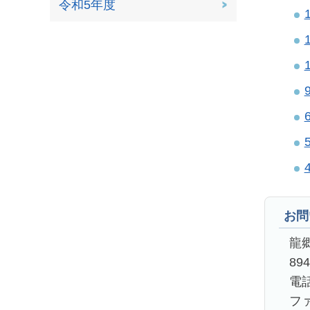
令和5年度
お問
龍
89
電話
ファ