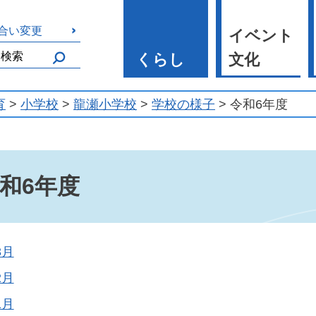
合い変更
イベント
くらし
文化
育
>
小学校
>
龍瀬小学校
>
学校の様子
> 令和6年度
和6年度
3月
2月
1月