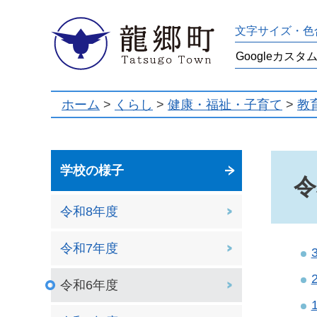
龍郷町
文字サイズ・色
ホーム
>
くらし
>
健康・福祉・子育て
>
教
学校の様子
令
令和8年度
令和7年度
令和6年度